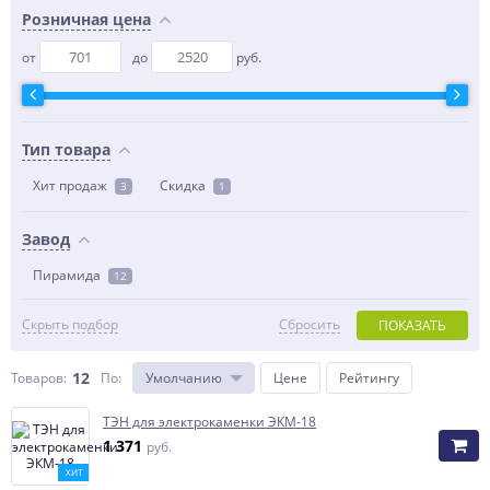
Розничная цена
от
до
руб.
Тип товара
Хит продаж
Скидка
3
1
Завод
Пирамида
12
Скрыть подбор
Сбросить
ПОКАЗАТЬ
12
Товаров:
По
:
Умолчанию
Цене
Рейтингу
ТЭН для электрокаменки ЭКМ-18
1 371
руб.
ХИТ