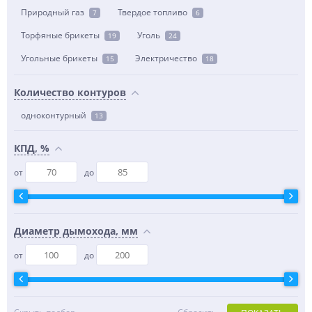
Природный газ
Твердое топливо
7
6
Торфяные брикеты
Уголь
19
24
Угольные брикеты
Электричество
15
18
Количество контуров
одноконтурный
13
КПД, %
от
до
Диаметр дымохода, мм
от
до