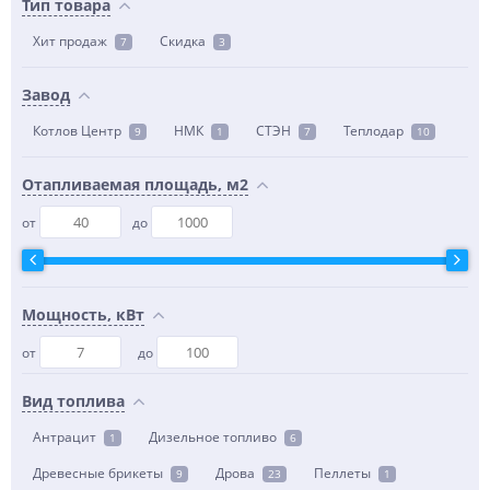
Тип товара
Хит продаж
Скидка
7
3
Завод
Котлов Центр
НМК
СТЭН
Теплодар
9
1
7
10
Отапливаемая площадь, м2
от
до
Мощность, кВт
от
до
Вид топлива
Антрацит
Дизельное топливо
1
6
Древесные брикеты
Дрова
Пеллеты
9
23
1