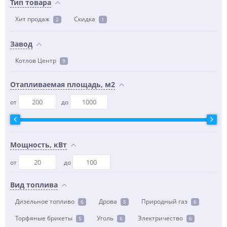
Тип товара
Хит продаж
Скидка
2
1
Завод
Котлов Центр
9
Отапливаемая площадь, м2
от
до
Мощность, кВт
от
до
Вид топлива
Дизельное топливо
Дрова
Природный газ
6
5
6
Торфяные брикеты
Уголь
Электричество
5
6
6