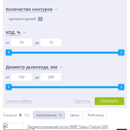
Количество контуров
одноконтурный
1
КПД, %
от
до
Диаметр дымохода, мм
от
до
Скрыть подбор
Сбросить
ПОКАЗАТЬ
9
Товаров:
По
:
Умолчанию
Цене
Рейтингу
Твердотопливный котел WIRT Taiga (Тайга) 20П