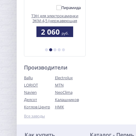
steel
ТЭН для электрокаменки
Электрокаменка Жар
ЭКМ-4,5 (нержавеющая
птица ЭКМ 1-9
сетка)
3
2 060
21 065
руб.
руб.
руб.
Производители
Ballu
Electrolux
LORIOT
MTN
Navien
NeoClima
Делсот
Калашников
Котлов Центр
НМК
Все заводы
Как купить
Каталог - Пермь