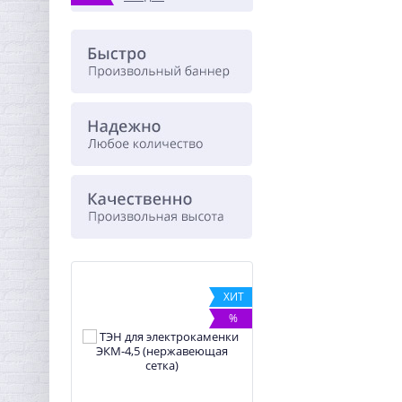
%
ХИТ
%