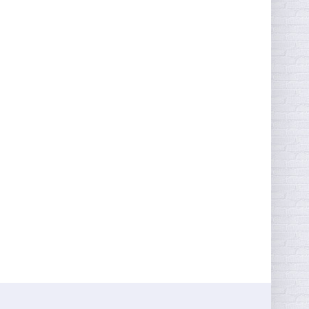
ЭКМ-4 Octa steel
15 353
руб.